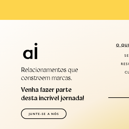
O QU
S
RES
Relacionamentos que
C
constroem marcas.
Venha fazer parte
desta incrível jornada!
JUNTE-SE A NÓS