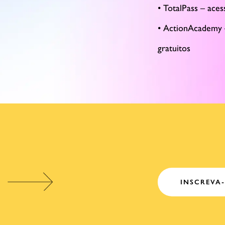
• TotalPass – ace
• ActionAcademy 
gratuitos
INSCREVA-