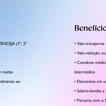
Benefíci
/ENCEJA (1º, 2º
• Vale-transporte
• Vale-refeição ou
• Convênio médic
em metas
Intermédica
ndimento ao
• Descontos em un
• Salário-família e
• Parceria com o