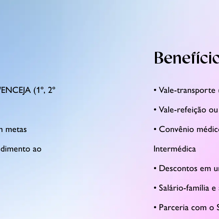
Benefíci
/ENCEJA (1º, 2º
• Vale-transporte
• Vale-refeição ou
em metas
• Convênio médic
ndimento ao
Intermédica
• Descontos em un
• Salário-família e
• Parceria com o