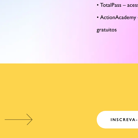
• TotalPass – ace
• ActionAcademy 
gratuitos
INSCREVA-