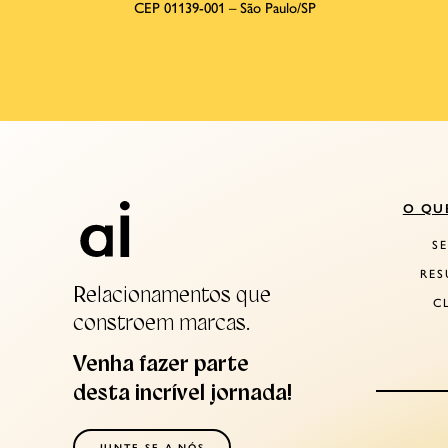
CEP 01139-001 – São Paulo/SP
O QU
S
RES
Relacionamentos que
C
constroem marcas.
Venha fazer parte
desta incrível jornada!
JUNTE-SE A NÓS