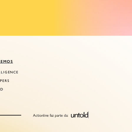
ZEMOS
LLIGENCE
PERS
LD
Actionline faz parte da: