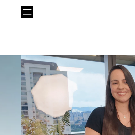
O QUE FAZEMOS
COMO FAZEMOS
›
›
Serviços
Action In
Lead Generation
Customer E
›
›
Resultados
White Pa
Vendas
Transformaç
›
›
Clientes
Untold
Atendimento (SAC)
Business Ana
Midias Socias
Retenção
Cobrança
Back-office
Body Shop