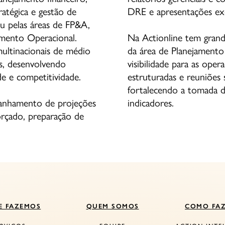
ratégica e gestão de
DRE e apresentações exe
ou pelas áreas de FP&A,
amento Operacional.
Na Actionline tem gran
ultinacionais de médio
da área de Planejamento
s, desenvolvendo
visibilidade para as oper
de e competitividade.
estruturadas e reuniõe
fortalecendo a tomada d
panhamento de projeções
indicadores.
. orçado, preparação de
E FAZEMOS
QUEM SOMOS
COMO FA