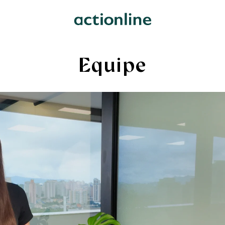
Equipe
QUEM SOMOS
›
telligence
About Us
xperience
›
pers
Equipe
ão Digital
›
People
lytics
Diversidade & Inclusão
›
Newsroom
Desenvolvimento
Artigos
Rol da Mulher
Noticias
Press Releases