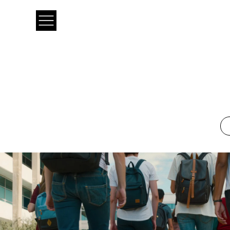
O QUE FAZEMOS
COMO FAZEMOS
›
›
Serviços
Action In
Lead Generation
Customer E
›
›
Resultados
White Pa
Vendas
Transformaç
›
›
Atendimento (SAC)
Business Ana
Clientes
Untold
Midias Socias
Retenção
Cobrança
Back-office
Body Shop