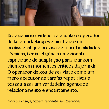
Esse cenário evidencia o quanto o operador
de telemarketing evoluiu: hoje é um
profissional que precisa dominar habilidades
técnicas, ter inteligência emocional e
capacidade de adaptação para lidar com
clientes em momentos críticos da jornada.
O operador deixou de ser visto como um
mero executor de tarefas repetitivas e
passou a ser um verdadeiro agente de
relacionamento e encantamento.
Horacio França, Superintendente de Operações