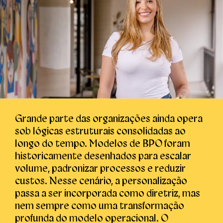
Grande parte das organizações ainda opera
sob lógicas estruturais consolidadas ao
longo do tempo. Modelos de BPO foram
historicamente desenhados para escalar
volume, padronizar processos e reduzir
custos. Nesse cenário, a personalização
passa a ser incorporada como diretriz, mas
nem sempre como uma transformação
profunda do modelo operacional. O