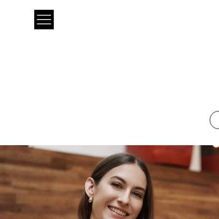
O QUE FAZEMOS
COMO FAZEMOS
›
›
Serviços
Action In
Lead Generation
Customer E
›
›
Resultados
White Pa
Vendas
Transformaç
›
›
Atendimento (SAC)
Business Ana
Clientes
Untold
Midias Socias
Retenção
Cobrança
Back-office
Body Shop