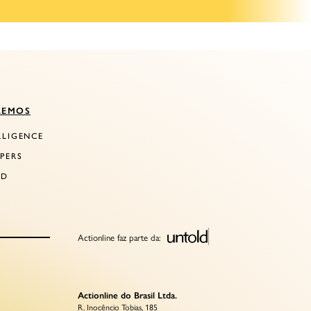
ZEMOS
LLIGENCE
PERS
LD
Actionline faz parte da:
Actionline do Brasil Ltda.
R. Inocêncio Tobias, 185