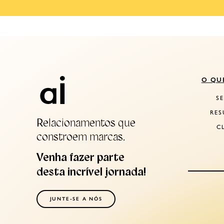
O QU
S
RES
Relacionamentos que
C
constroem marcas.
Venha fazer parte
desta incrível jornada!
JUNTE-SE A NÓS